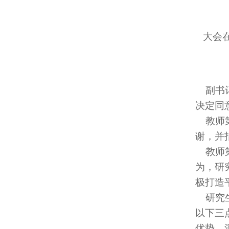
大会在
副书记
决定同
教师第
谢，并
教师第
为，研
极打造
研究生
以下三
优势，