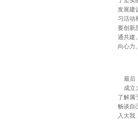
了坚实
发展建
习活动
要创新
通共建
向心力
最后，
成立大
了解属
畅谈自
入大我