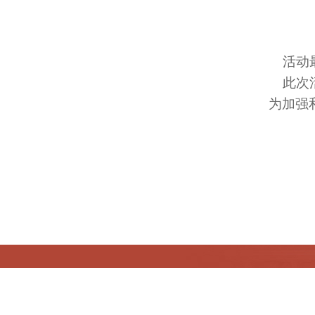
活动最
此次活
为加强
版权所有©北京中医药大学马克思主义学院 京ICP备
地址：北京市房山区北京中医药大学良乡校区