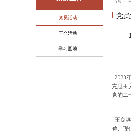
首页
-
党员
党员活动
工会活动
学习园地
202
克思主
党的二
王良滨
畴、现