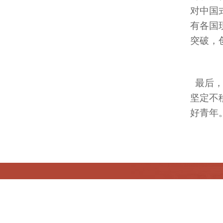
对中国
有各国
突破，
最后，
坚定不
好青年
版权所有©北京中医药大学马克思主义学院 京ICP备
地址：北京市房山区北京中医药大学良乡校区
邮编：102488