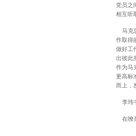
党员之
相互听
马克思
作取得
做好工
出彼此
作为马
更高标
而上，
李玮书
在嘹亮