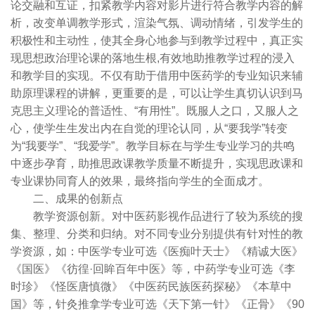
论交融和互证，扣紧教学内容对影片进行符合教学内容的解
析，改变单调教学形式，渲染气氛、调动情绪，引发学生的
积极性和主动性，使其全身心地参与到教学过程中，真正实
现思想政治理论课的落地生根,有效地助推教学过程的浸入
和教学目的实现。不仅有助于借用中医药学的专业知识来辅
助原理课程的讲解，更重要的是，可以让学生真切认识到马
克思主义理论的普适性、“有用性”。既服人之口，又服人之
心，使学生生发出内在自觉的理论认同，从“要我学”转变
为“我要学”、“我爱学”。教学目标在与学生专业学习的共鸣
中逐步孕育，助推思政课教学质量不断提升，实现思政课和
专业课协同育人的效果，最终指向学生的全面成才。
二、成果的创新点
教学资源创新。对中医药影视作品进行了较为系统的搜
集、整理、分类和归纳。对不同专业分别提供有针对性的教
学资源，如：中医学专业可选《医痴叶天士》《精诚大医》
《国医》《彷徨·回眸百年中医》等，中药学专业可选《李
时珍》《怪医唐慎微》《中医药民族医药探秘》《本草中
国》等，针灸推拿学专业可选《天下第一针》《正骨》《90