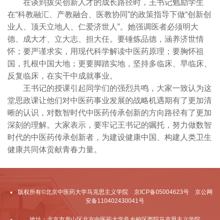
在谈到拔尖创新人才的成长路径时，王书记勉励学生
在“科教融汇、产教融合、医教协同”的政策指导下做“创新创
业人、顶天立地人、仁爱济世人”。她强调医者必须明大
德、成大才、立大志、担大任。要锤炼品德，涵养济世情
怀；要严谨求实，用现代科学解读中医药原理；要胸怀祖
国，扎根中国大地；更要脚踏实地，坚持多临床、早临床、
反复临床，在实干中成就事业。
王书记的授课引起同学们的强烈共鸣，大家一致认为这
堂思政课让他们对中医药事业发展的战略机遇期有了更加清
晰的认识，对数智时代中医药传承创新的方向路径有了更加
深刻的理解。大家表示，要牢记王书记的嘱托，努力做数智
时代的中医药传承创新者，为建设健康中国、构建人类卫生
健康共同体贡献青春力量。
版权所有©北京中医药大学马克思主义学院 京ICP备05004623号 京公网
安备110402430041号
地址：北京市房山区北京中医药大学良乡校区西院马克思主义学院