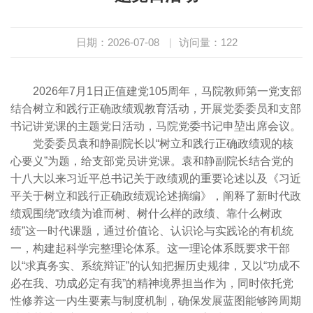
日期：2026-07-08
|
访问量：
122
2026年7月1日正值建党105周年，马院教师第一党支部
结合树立和践行正确政绩观教育活动，开展党委委员和支部
书记讲党课的主题党日活动，马院党委书记申堃出席会议。
党委委员袁和静副院长以“树立和践行正确政绩观的核
心要义”为题，给支部党员讲党课。袁和静副院长结合党的
十八大以来习近平总书记关于政绩观的重要论述以及《习近
平关于树立和践行正确政绩观论述摘编》，阐释了新时代政
绩观围绕“政绩为谁而树、树什么样的政绩、靠什么树政
绩”这一时代课题，通过价值论、认识论与实践论的有机统
一，构建起科学完整理论体系。这一理论体系既要求干部
以“求真务实、系统辩证”的认知把握历史规律，又以“功成不
必在我、功成必定有我”的精神境界担当作为，同时依托党
性修养这一内生要素与制度机制，确保发展蓝图能够跨周期