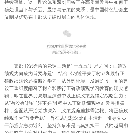
持续落地。这一理论体系深刻回答了在高质量发展中如何正
确处理当下与长远、显绩与潜绩的关系，是中国特色社会主
义制度优势在干部队伍建设层面的具体体现。
支部书记徐蕾的党课主题是“‘十五五’开局之问：正确政
绩观为何成为首要考题”，结合《习近平关于树立和践行正
确政绩观论述摘编》学习，从外部环境、发展阶段、党的建
设三重维度阐释了树立和践行正确政绩观学习教育的现实逻
辑，即在世界变局加速演进中以正确政绩观锚定战略定力；
从“有没有”转向“好不好”过程中以正确政绩观校准发展指挥
棒；全面从严治党越深入，政绩观偏差越需治根。将正确政
绩观作为“首要考题”，旨在从思想深处正本清源，引导党员
干部摒弃急功近利，坚持实事求是与真抓实干，以跨越周期
的战略定力应对时代变局，确保宏伟蓝图行稳致远。