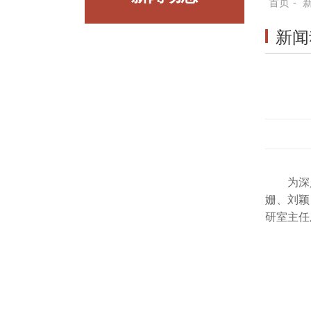
首页
-
新闻
为深
姗、刘颖
研室主任