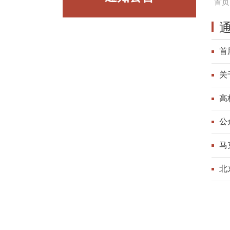
首页
首
关
高
公
马
北