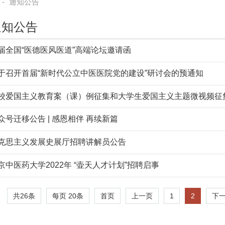
-
通知公告
通知公告
届全国“医德医风医道”高端论坛邀请函
于召开首届“新时代公立中医医院党的建设”研讨会的预通知
校爱国主义教育案（课）例征集和大学生爱国主义主题微视频征
众号迁移公告 | 感恩相伴 再续新篇
克思主义发展史展厅招聘讲解员公告
京中医药大学2022年 “壶天人才计划”招聘启事
共26条
每页
20
条
1
2
首页
上一页
下