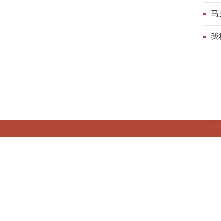
马
我
版权所有©北京中医药大学马克思主义学院 京ICP备
地址：北京市房山区北京中医药大学良乡校区
邮编：102488
联系我们：mksoffice@126.com