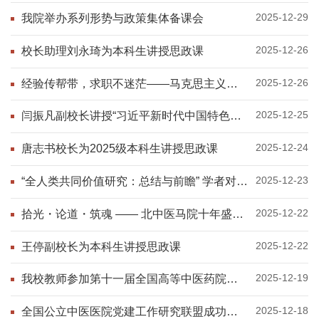
2025-12-29
我院举办系列形势与政策集体备课会
2025-12-26
校长助理刘永琦为本科生讲授思政课
2025-12-26
经验传帮带，求职不迷茫——马克思主义学
院开展“榜样面对面”交流活动
2025-12-25
闫振凡副校长讲授“习近平新时代中国特色社
会主义思想概论课程”课
2025-12-24
唐志书校长为2025级本科生讲授思政课
2025-12-23
“全人类共同价值研究：总结与前瞻” 学者对话
会在京举办
2025-12-22
拾光・论道・筑魂 —— 北中医马院十年盛
典！
2025-12-22
王停副校长为本科生讲授思政课
2025-12-19
我校教师参加第十一届全国高等中医药院校
思想政治理论课教学协作会并取得佳绩
2025-12-18
全国公立中医医院党建工作研究联盟成功举